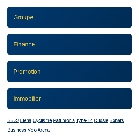
Groupe
Finance
Promotion
Immobilier
SB29
Elena
Cyclisme
Patrimonia
Type-T4
Russie
Bohars
Business
Vélo
Arena