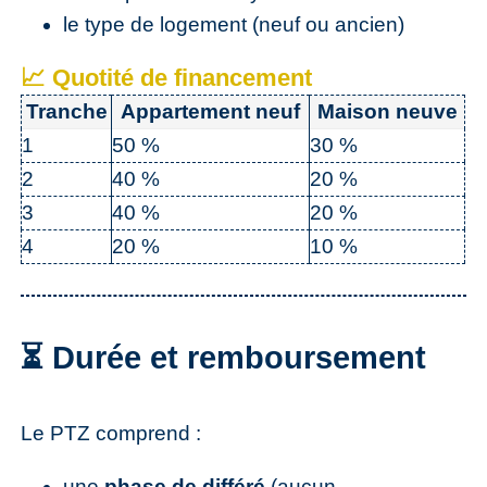
le type de logement (neuf ou ancien)
📈 Quotité de financement
Tranche
Appartement neuf
Maison neuve
1
50 %
30 %
2
40 %
20 %
3
40 %
20 %
4
20 %
10 %
⏳ Durée et remboursement
Le PTZ comprend :
une
phase de différé
(aucun