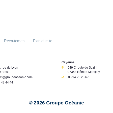
Recrutement
Plan du site
Cayenne
s, rue de Lyon
549 C route de Suzini
 Brest
97354 Rémire-Montjoly
act@groupeoceanic.com
05 94 25 25 67
 43 44 44
© 2026 Groupe Océanic