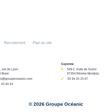
Recrutement
Plan du site
Cayenne
s, rue de Lyon
549 C route de Suzini
 Brest
97354 Rémire-Montjoly
act@groupeoceanic.com
05 94 25 25 67
 43 44 44
© 2026 Groupe Océanic