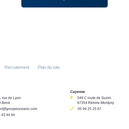
Recrutement
Plan du site
Cayenne
s, rue de Lyon
549 C route de Suzini
 Brest
97354 Rémire-Montjoly
act@groupeoceanic.com
05 94 25 25 67
 43 44 44