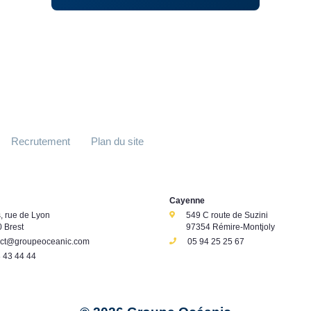
Recrutement
Plan du site
Cayenne
s, rue de Lyon
549 C route de Suzini
 Brest
97354 Rémire-Montjoly
act@groupeoceanic.com
05 94 25 25 67
 43 44 44